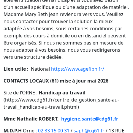
êtes en situation de handicap et si vous avez besoin
d’un accueil spécifique ou d’une adaptation de matériel.
Madame Mary Beth Jean reviendra vers vous. Veuillez
nous contacter pour trouver la solution la mieux
adaptée à vos besoins, sous certaines conditions par
exemple des cours à domicile ou en distanciel peuvent
être organisés. Si nous ne sommes pas en mesure de
nous adapter à vos besoins, nous vous redirigerons
vers une structure dédiée.
Lien utile :
National
https://www.agefiph.fr/
CONTACTS LOCAUX (61) mise à jour mai 2026
Site de l’ORNE :
Handicap au travail
(https://www.cdg61.fr/centre_de_gestion_sante-au-
travail_handicap-au-travail.phtml)
Mme Nathalie ROBERT,
hygiene.sante@cdg61.fr
M.D.P.H
Orne :
02 33 15 00 31
/
saph@cg61.fr
/ 13 RUE