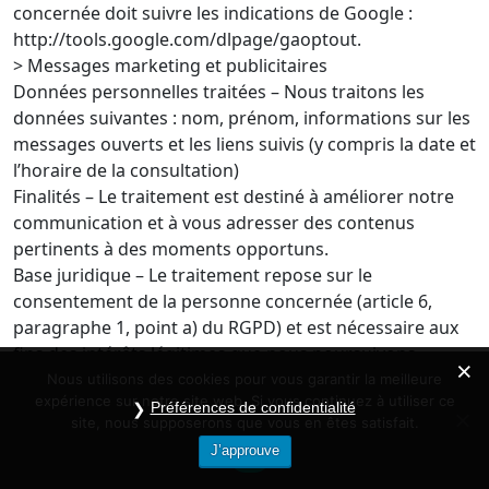
concernée doit suivre les indications de Google :
http://tools.google.com/dlpage/gaoptout.
> Messages marketing et publicitaires
Données personnelles traitées – Nous traitons les
données suivantes : nom, prénom, informations sur les
messages ouverts et les liens suivis (y compris la date et
l’horaire de la consultation)
Finalités – Le traitement est destiné à améliorer notre
communication et à vous adresser des contenus
pertinents à des moments opportuns.
Base juridique – Le traitement repose sur le
consentement de la personne concernée (article 6,
paragraphe 1, point a) du RGPD) et est nécessaire aux
fins des intérêts légitimes que nous poursuivons,
consistant à améliorer notre communication et à éviter
Nous utilisons des cookies pour vous garantir la meilleure
expérience sur notre site web. Si vous continuez à utiliser ce
d’adresser des communications inopportunes (article 6,
Préférences de confidentialité
site, nous supposerons que vous en êtes satisfait.
paragraphe 1, point f) du RGPD). La demande de
J’approuve
données a un caractère contractuel. La personne
OK
concernée n’est pas tenue de fournir ces données et