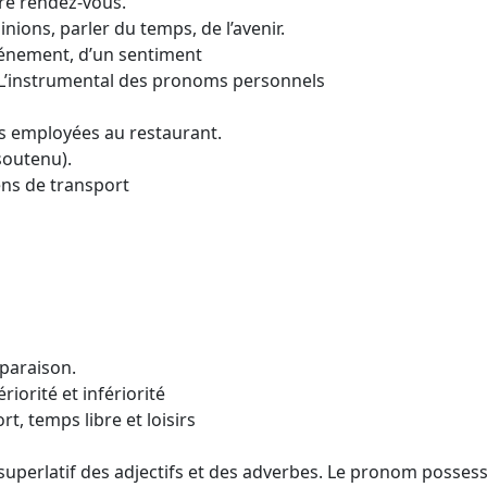
dre rendez-vous.
nions, parler du temps, de l’avenir.
événement, d’un sentiment
. L’instrumental des pronoms personnels
ns employées au restaurant.
 soutenu).
ens de transport
mparaison.
iorité et infériorité
t, temps libre et loisirs
superlatif des adjectifs et des adverbes. Le pronom possess