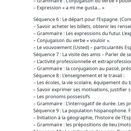
– Grammaire : Conjugaison du verbe « pouvoir
– Expression « a mi me gusta… »
Séquence 6 : Le départ pour l’Espagne. (Co
– Savoir acheter les billets, obtenir les ren
– Grammaire : Les expressions du futur. L’expre
– Conjugaison du verbe « vouloir ».
– Le vouvoiement (Usted) – particularités E
Séquence 7 : La visite des amis – Parler de s
– L’activité professionnelle et extraprofessio
– Grammaire : la conjugaison au passé, prése
Séquence 8 : L’enseignement et le travail :
– Les écoles, la vie scolaire, équipement du
– Savoir exprimer ses motivations, justifier 
– Les pronoms possessifs
– Grammaire : L’interrogatif de durée. Les p
Séquence 9 : La population hispanophone. 
– Initiation à la géographie, l’histoire de l’
– Grammaire : les prépositions de lieu (mots 