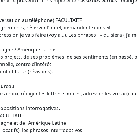
 ».Le présent/futur simple et le passé des verbes : manger 
nversation au téléphone) FACULTATIF
seignements, réserver l’hôtel, demander le conseil.
ssion je vais faire (voy a…). Les phrases : « quisiera ( j’aimer
spagne / Amérique Latine
es projets, de ses problèmes, de ses sentiments (en passé, p
nnelle, centre d’intérêt
nt et futur (révisions).
 bureau
ses choix, rédiger les lettres simples, adresser les vœux (cou
ropositions interrogatives.
FACULTATIF
Espagne et de l’Amérique Latine
locatifs), les phrases interrogatives