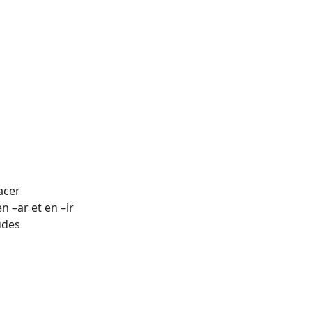
acer
n –ar et en –ir
udes