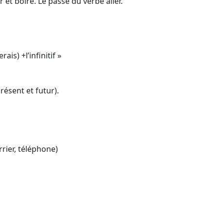
et boire. Le passé du verbe aller.
ais) +l’infinitif »
résent et futur).
rrier, téléphone)