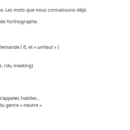
de. Les mots que nous connaissons déjà.
de l’orthographe.
mande ( ß, et « umlaut » )
, rdv, meeting)
’appeler, habiter…
 genre « neutre »