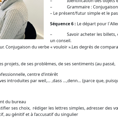
– Identification des objets et
– Grammaire : Conjugaison du
– Le présent/futur simple et le p
Séquence 6 :
Le départ pour l´All
– Savoir acheter les billets, ob
un conseil.
onjugaison du verbe « vouloir ».Les degrés de comparais
ses projets, de ses problèmes, de ses sentiments (au passé,
ssionnelle, centre d’intérêt
introduites par weil,… ,dass …,denn… (parce que, puisqu
nt du bureau
r ses choix, rédiger les lettres simples, adresser des vœ
 génitif et à l’accusatif du singulier