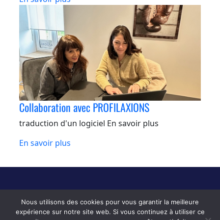
Collaboration avec PROFILAXIONS
traduction d'un logiciel En savoir plus
En savoir plus
Copyright © [year]
MB Jean Formation En Langues
. All Rights
Nous utilisons des cookies pour vous garantir la meilleure
Reserved.
Politique de traitement des données personnelles
expérience sur notre site web. Si vous continuez à utiliser ce