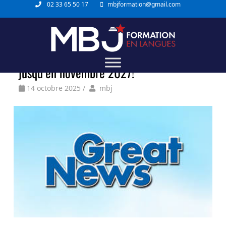
02 33 65 50 17
mbjformation@gmail.com
Certification QUALIOPI renouvelée
jusqu’en novembre 2027!
14 octobre 2025
/
mbj